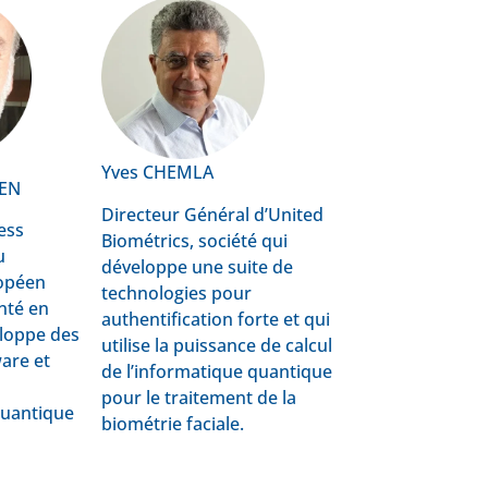
Yves CHEMLA
GEN
Directeur Général d’United
ess
Biométrics, société qui
u
développe une suite de
ropéen
technologies pour
nté en
authentification forte et qui
eloppe des
utilise la puissance de calcul
are et
de l’informatique quantique
pour le traitement de la
quantique
biométrie faciale.